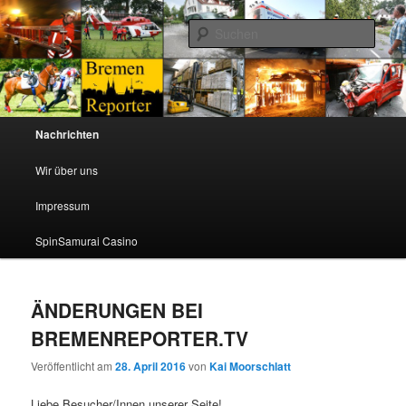
TV Journalisten berichten ueber ihre Arbeit aus Bremen und Niedersachsen
Such
Bremenreporter
Hauptmenü
Nachrichten
Zum Inhalt wechseln
Zum sekundären Inhalt wechseln
Wir über uns
Impressum
SpinSamurai Casino
ÄNDERUNGEN BEI
BREMENREPORTER.TV
Veröffentlicht am
28. April 2016
von
Kai Moorschlatt
Liebe Besucher/Innen unserer Seite!