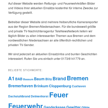
Auf dieser Website werden Rettungs- und Feuerwehrkräften Bilder
und Videos ihrer aktuellen Einsätze kostenfrei für interne Zwecke zur
Verfügung gestellt.
Betreiber dieser Website sind mehrere freiberufliche Kamerareporter
aus der Region Bremen/Niedersachsen. Für die bundesweit größte
und private TV-Nachrichtenagentur TeleNewsNetwork liefern wir
täglich Bilder zu allen interessanten Themen aus Bremen und dem
nordwestlichen Niedersachsen an alle öffentlich-rechtlichen und
privaten TV-Sender.
Wir sind jederzeit an aktuellen Einsatzinfos und bunten Geschichten
interessiert. Rufen Sie uns einfach unter 0173/6141779 an.
BELIEBTE STICHWORTE:
Bremen
A1
Brand
Baum
BAB
Blitz
Bassum
Bremerhaven
Brinkum
Cloppenburg
Cuxhaven
Feuer
Dachstuhlbrand
Delmenhorst
Feuerwehr
Gewitter
Ganderkesee
Glätte