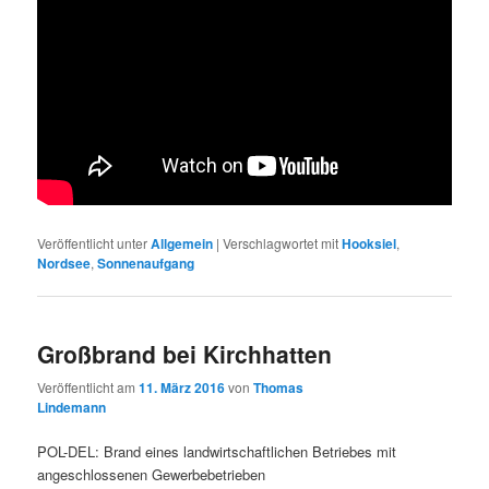
Veröffentlicht unter
Allgemein
|
Verschlagwortet mit
Hooksiel
,
Nordsee
,
Sonnenaufgang
Großbrand bei Kirchhatten
Veröffentlicht am
11. März 2016
von
Thomas
Lindemann
POL-DEL: Brand eines landwirtschaftlichen Betriebes mit
angeschlossenen Gewerbebetrieben