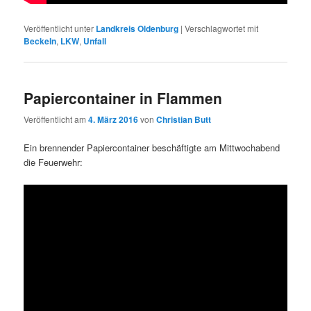
Veröffentlicht unter
Landkreis Oldenburg
|
Verschlagwortet mit
Beckeln
,
LKW
,
Unfall
Papiercontainer in Flammen
Veröffentlicht am
4. März 2016
von
Christian Butt
Ein brennender Papiercontainer beschäftigte am Mittwochabend
die Feuerwehr: