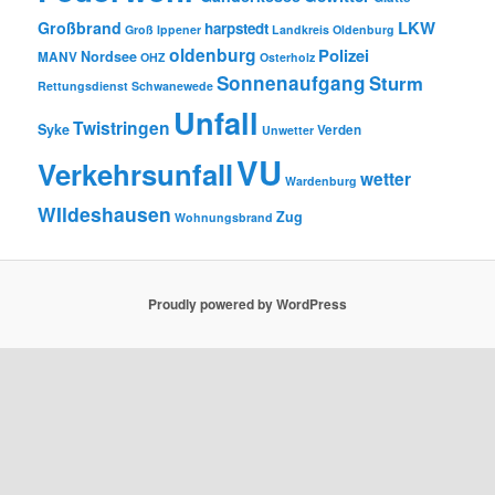
LKW
Großbrand
harpstedt
Groß Ippener
Landkreis Oldenburg
oldenburg
Polizei
Nordsee
MANV
OHZ
Osterholz
Sonnenaufgang
Sturm
Rettungsdienst
Schwanewede
Unfall
Twistringen
Syke
Verden
Unwetter
VU
Verkehrsunfall
wetter
Wardenburg
WIldeshausen
Zug
Wohnungsbrand
Proudly powered by WordPress