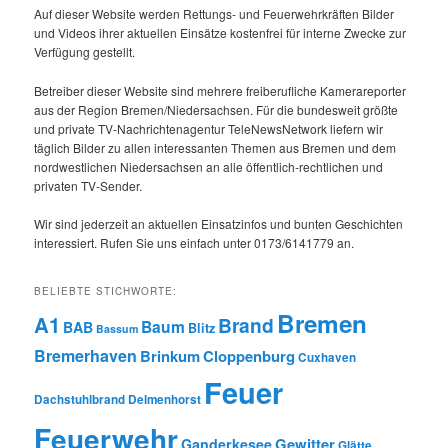
Auf dieser Website werden Rettungs- und Feuerwehrkräften Bilder
und Videos ihrer aktuellen Einsätze kostenfrei für interne Zwecke zur
Verfügung gestellt.
Betreiber dieser Website sind mehrere freiberufliche Kamerareporter
aus der Region Bremen/Niedersachsen. Für die bundesweit größte
und private TV-Nachrichtenagentur TeleNewsNetwork liefern wir
täglich Bilder zu allen interessanten Themen aus Bremen und dem
nordwestlichen Niedersachsen an alle öffentlich-rechtlichen und
privaten TV-Sender.
Wir sind jederzeit an aktuellen Einsatzinfos und bunten Geschichten
interessiert. Rufen Sie uns einfach unter 0173/6141779 an.
BELIEBTE STICHWORTE:
Bremen
A1
Brand
Baum
BAB
Blitz
Bassum
Bremerhaven
Brinkum
Cloppenburg
Cuxhaven
Feuer
Dachstuhlbrand
Delmenhorst
Feuerwehr
Gewitter
Ganderkesee
Glätte