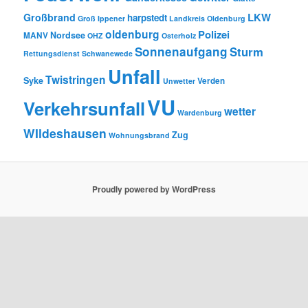
LKW
Großbrand
harpstedt
Groß Ippener
Landkreis Oldenburg
oldenburg
Polizei
Nordsee
MANV
OHZ
Osterholz
Sonnenaufgang
Sturm
Rettungsdienst
Schwanewede
Unfall
Twistringen
Syke
Verden
Unwetter
VU
Verkehrsunfall
wetter
Wardenburg
WIldeshausen
Zug
Wohnungsbrand
Proudly powered by WordPress