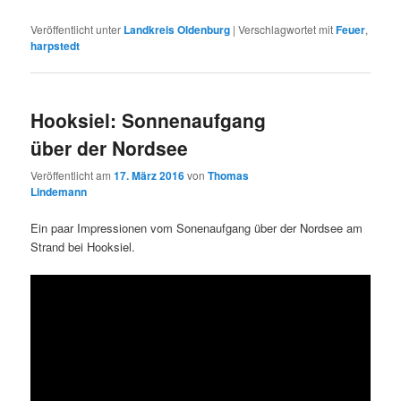
Veröffentlicht unter
Landkreis Oldenburg
|
Verschlagwortet mit
Feuer
,
harpstedt
Hooksiel: Sonnenaufgang
über der Nordsee
Veröffentlicht am
17. März 2016
von
Thomas
Lindemann
Ein paar Impressionen vom Sonenaufgang über der Nordsee am
Strand bei Hooksiel.