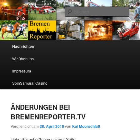
TV Journalisten berichten ueber ihre Arbeit aus Bremen und Niedersachsen
Such
Bremenreporter
Hauptmenü
Nachrichten
Zum Inhalt wechseln
Zum sekundären Inhalt wechseln
Wir über uns
Impressum
SpinSamurai Casino
ÄNDERUNGEN BEI
BREMENREPORTER.TV
Veröffentlicht am
28. April 2016
von
Kai Moorschlatt
Liebe Besucher/Innen unserer Seite!