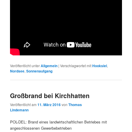
Veröffentlicht unter
Allgemein
|
Verschlagwortet mit
Hooksiel
,
Nordsee
,
Sonnenaufgang
Großbrand bei Kirchhatten
Veröffentlicht am
11. März 2016
von
Thomas
Lindemann
POL-DEL: Brand eines landwirtschaftlichen Betriebes mit
angeschlossenen Gewerbebetrieben